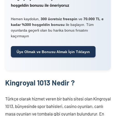
hoşgeldin bonusu ile öneriyoruz
Hemen kaydolun,
300 ücretsiz freespin
ve
70.000 TL e
kadar %300 hoşgeldin bonusu
ile başlayın. Tüm
oyunlarda geçerli olan bu harika bonus fırsatını
kaçırmayın
Üye Olmak ve Bonusu Almak İçin Tıklayın
Kingroyal 1013 Nedir ?
Türkçe olarak hizmet veren bir bahis sitesi olan Kingroyal
1013, bünyesinde spor bahisleri, casino oyunları, canlı
masa oyunları ve tombala gibi oyunları bulundurur. En