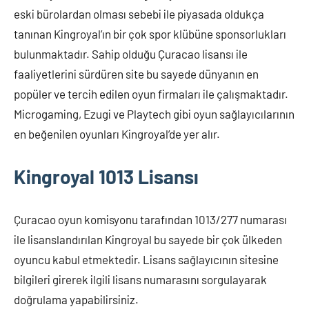
eski bürolardan olması sebebi ile piyasada oldukça
tanınan Kingroyal’ın bir çok spor klübüne sponsorlukları
bulunmaktadır. Sahip olduğu Çuracao lisansı ile
faaliyetlerini sürdüren site bu sayede dünyanın en
popüler ve tercih edilen oyun firmaları ile çalışmaktadır.
Microgaming, Ezugi ve Playtech gibi oyun sağlayıcılarının
en beğenilen oyunları Kingroyal’de yer alır.
Kingroyal 1013 Lisansı
Çuracao oyun komisyonu tarafından 1013/277 numarası
ile lisanslandırılan Kingroyal bu sayede bir çok ülkeden
oyuncu kabul etmektedir. Lisans sağlayıcının sitesine
bilgileri girerek ilgili lisans numarasını sorgulayarak
doğrulama yapabilirsiniz.