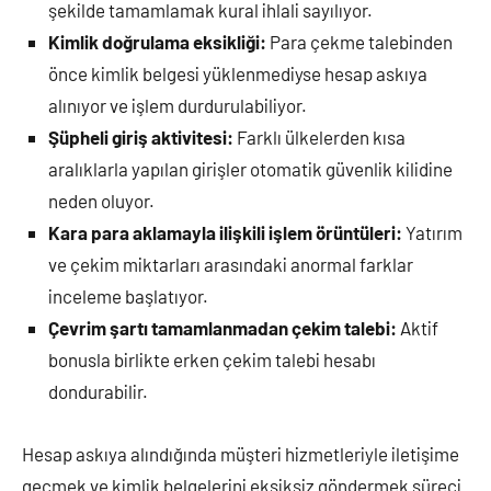
şekilde tamamlamak kural ihlali sayılıyor.
Kimlik doğrulama eksikliği:
Para çekme talebinden
önce kimlik belgesi yüklenmediyse hesap askıya
alınıyor ve işlem durdurulabiliyor.
Şüpheli giriş aktivitesi:
Farklı ülkelerden kısa
aralıklarla yapılan girişler otomatik güvenlik kilidine
neden oluyor.
Kara para aklamayla ilişkili işlem örüntüleri:
Yatırım
ve çekim miktarları arasındaki anormal farklar
inceleme başlatıyor.
Çevrim şartı tamamlanmadan çekim talebi:
Aktif
bonusla birlikte erken çekim talebi hesabı
dondurabilir.
Hesap askıya alındığında müşteri hizmetleriyle iletişime
geçmek ve kimlik belgelerini eksiksiz göndermek süreci