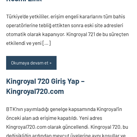
Türkiye’de yetkililer, erişim engeli kararlarını tüm bahis
operatörlerine tebliğ ettikten sonra eski site adresleri
otomatik olarak kapanıyor. Kingroyal 721 de bu süreçten
etkilendi ve yeni […]
Okumaya devam et
Kingroyal 720 Giriş Yap –
Kingroyal720.com
BTK’nın yayımladığı genelge kapsamında Kingroyal’in
önceki alan adı erişime kapatıldı. Yeni adres
Kingroyal720.com olarak güncellendi. Kingroyal 720, bu
değişikliğin ardından mevcut üyelerine aynı koşullar ve