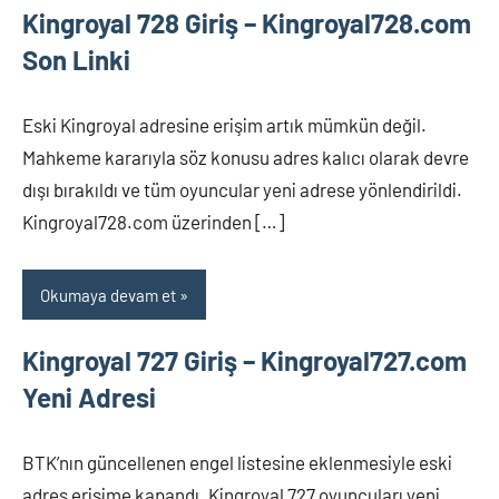
Kingroyal 728 Giriş – Kingroyal728.com
Son Linki
Eski Kingroyal adresine erişim artık mümkün değil.
Mahkeme kararıyla söz konusu adres kalıcı olarak devre
dışı bırakıldı ve tüm oyuncular yeni adrese yönlendirildi.
Kingroyal728.com üzerinden […]
Okumaya devam et
Kingroyal 727 Giriş – Kingroyal727.com
Yeni Adresi
BTK’nın güncellenen engel listesine eklenmesiyle eski
adres erişime kapandı. Kingroyal 727 oyuncuları yeni