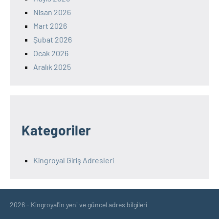
Nisan 2026
Mart 2026
Şubat 2026
Ocak 2026
Aralık 2025
Kategoriler
Kingroyal Giriş Adresleri
2026 - Kingroyal'in yeni ve güncel adres bilgileri