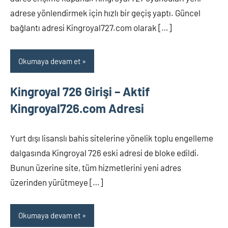
adrese yönlendirmek için hızlı bir geçiş yaptı. Güncel
bağlantı adresi Kingroyal727.com olarak […]
Okumaya devam et
Kingroyal 726 Girişi – Aktif
Kingroyal726.com Adresi
Yurt dışı lisanslı bahis sitelerine yönelik toplu engelleme
dalgasında Kingroyal 726 eski adresi de bloke edildi.
Bunun üzerine site, tüm hizmetlerini yeni adres
üzerinden yürütmeye […]
Okumaya devam et