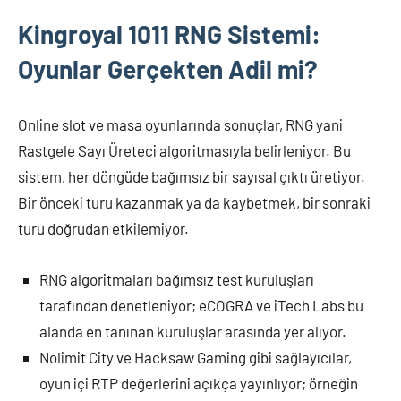
Kingroyal 1011 RNG Sistemi:
Oyunlar Gerçekten Adil mi?
Online slot ve masa oyunlarında sonuçlar, RNG yani
Rastgele Sayı Üreteci algoritmasıyla belirleniyor. Bu
sistem, her döngüde bağımsız bir sayısal çıktı üretiyor.
Bir önceki turu kazanmak ya da kaybetmek, bir sonraki
turu doğrudan etkilemiyor.
RNG algoritmaları bağımsız test kuruluşları
tarafından denetleniyor; eCOGRA ve iTech Labs bu
alanda en tanınan kuruluşlar arasında yer alıyor.
Nolimit City ve Hacksaw Gaming gibi sağlayıcılar,
oyun içi RTP değerlerini açıkça yayınlıyor; örneğin