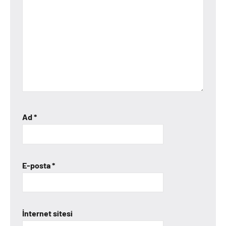
Ad
*
E-posta
*
İnternet sitesi