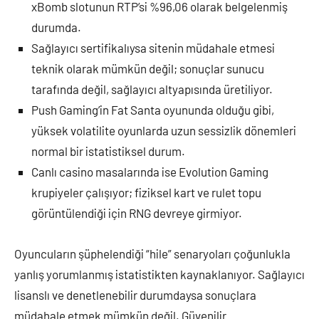
xBomb slotunun RTP’si %96,06 olarak belgelenmiş
durumda.
Sağlayıcı sertifikalıysa sitenin müdahale etmesi
teknik olarak mümkün değil; sonuçlar sunucu
tarafında değil, sağlayıcı altyapısında üretiliyor.
Push Gaming’in Fat Santa oyununda olduğu gibi,
yüksek volatilite oyunlarda uzun sessizlik dönemleri
normal bir istatistiksel durum.
Canlı casino masalarında ise Evolution Gaming
krupiyeler çalışıyor; fiziksel kart ve rulet topu
görüntülendiği için RNG devreye girmiyor.
Oyuncuların şüphelendiği “hile” senaryoları çoğunlukla
yanlış yorumlanmış istatistikten kaynaklanıyor. Sağlayıcı
lisanslı ve denetlenebilir durumdaysa sonuçlara
müdahale etmek mümkün değil. Güvenilir