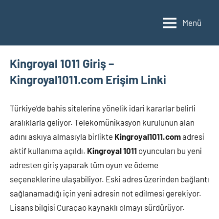
İçeriğe
geç
Menü
Kingroyal 1011 Giriş –
Kingroyal1011.com Erişim Linki
Türkiye’de bahis sitelerine yönelik idari kararlar belirli
aralıklarla geliyor. Telekomünikasyon kurulunun alan
adını askıya almasıyla birlikte
Kingroyal1011.com
adresi
aktif kullanıma açıldı.
Kingroyal 1011
oyuncuları bu yeni
adresten giriş yaparak tüm oyun ve ödeme
seçeneklerine ulaşabiliyor. Eski adres üzerinden bağlantı
sağlanamadığı için yeni adresin not edilmesi gerekiyor.
Lisans bilgisi Curaçao kaynaklı olmayı sürdürüyor.